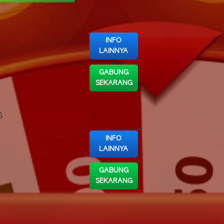
INFO
LAINNYA
GABUNG
SEKARANG
INFO
LAINNYA
GABUNG
SEKARANG