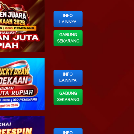
INFO
LAINNYA
GABUNG
SEKARANG
INFO
LAINNYA
GABUNG
SEKARANG
INFO