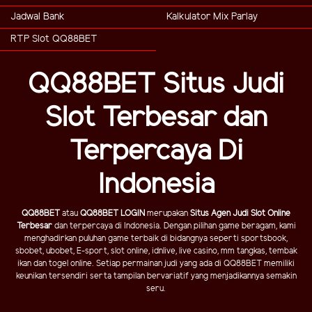
Jadwal Bank
Kalkulator Mix Parlay
RTP Slot QQ88BET
QQ88BET Situs Judi
Slot Terbesar dan
Terpercaya Di
Indonesia
QQ88BET
atau
QQ88BET LOGIN
merupakan
Situs Agen Judi Slot Online
Terbesar
dan terpercaya di Indonesia. Dengan pilihan game beragam, kami
menghadirkan puluhan game terbaik di bidangnya seperti sportsbook,
sbobet, ubobet, E-sport, slot online, idnlive, live casino, mm tangkas, tembak
ikan dan togel online. Setiap permainan judi yang ada di QQ88BET memiliki
keunikan tersendiri serta tampilan bervariatif yang menjadikannya semakin
seru.