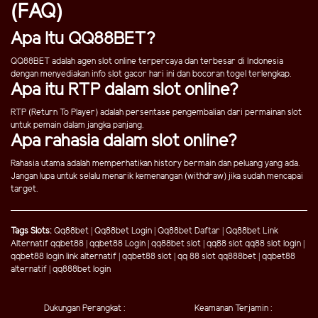
(FAQ)
Apa Itu QQ88BET?
QQ88BET adalah agen slot online terpercaya dan terbesar di Indonesia
dengan menyediakan info slot gacor hari ini dan bocoran togel terlengkap.
Apa itu RTP dalam slot online?
RTP (Return To Player) adalah persentase pengembalian dari permainan slot
untuk pemain dalam jangka panjang.
Apa rahasia dalam slot online?
Rahasia utama adalah memperhatikan history bermain dan peluang yang ada.
Jangan lupa untuk selalu menarik kemenangan (withdraw) jika sudah mencapai
target.
Tags Slots:
Qq88bet
|
Qq88bet Login
|
Qq88bet Daftar
|
Qq88bet Link
Alternatif
qqbet88
|
qqbet88 Login
|
qq88bet slot
|
qq88 slot
qq88 slot login
|
qqbet88 login link alternatif
|
qqbet88 slot
|
qq 88 slot
qq888bet
|
qqbet88
alternatif
|
qq888bet login
Dukungan Perangkat :
Keamanan Terjamin :