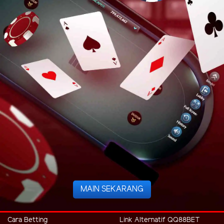
MAIN SEKARANG
Cara Betting
Link Alternatif QQ88BET