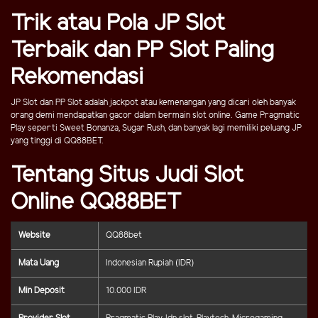
Trik atau Pola JP Slot
Terbaik dan PP Slot Paling
Rekomendasi
JP Slot dan PP Slot adalah jackpot atau kemenangan yang dicari oleh banyak
orang demi mendapatkan gacor dalam bermain slot online. Game Pragmatic
Play seperti Sweet Bonanza, Sugar Rush, dan banyak lagi memiliki peluang JP
yang tinggi di QQ88BET.
Tentang Situs Judi Slot
Online QQ88BET
Website
QQ88bet
Mata Uang
Indonesian Rupiah (IDR)
Min Deposit
10.000 IDR