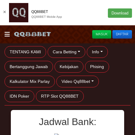
×
QQ88BET
Download
QQ88BET Mobile App
MASUK
DAFTAR
TENTANG KAMI
Cara Betting
Info
Bertanggung Jawab
Kebijakan
Phising
Kalkulator Mix Parlay
Video Qq88bet
IDN Poker
RTP Slot QQ88BET
Jadwal Bank: