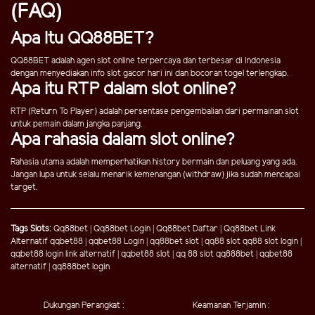
(FAQ)
Apa Itu QQ88BET?
QQ88BET adalah agen slot online terpercaya dan terbesar di Indonesia
dengan menyediakan info slot gacor hari ini dan bocoran togel terlengkap.
Apa itu RTP dalam slot online?
RTP (Return To Player) adalah persentase pengembalian dari permainan slot
untuk pemain dalam jangka panjang.
Apa rahasia dalam slot online?
Rahasia utama adalah memperhatikan history bermain dan peluang yang ada.
Jangan lupa untuk selalu menarik kemenangan (withdraw) jika sudah mencapai
target.
Tags Slots:
Qq88bet
|
Qq88bet Login
|
Qq88bet Daftar
|
Qq88bet Link
Alternatif
qqbet88
|
qqbet88 Login
|
qq88bet slot
|
qq88 slot
qq88 slot login
|
qqbet88 login link alternatif
|
qqbet88 slot
|
qq 88 slot
qq888bet
|
qqbet88
alternatif
|
qq888bet login
Dukungan Perangkat :
Keamanan Terjamin :