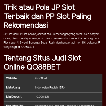
Trik atau Pola JP Slot
Terbaik dan PP Slot Paling
Rekomendasi
JP Slot dan PP Slot adalah jackpot atau kemenangan yang dicari oleh banyak
orang demi mendapatkan gacor dalam bermain slot online. Game Pragmatic
Play seperti Sweet Bonanza, Sugar Rush, dan banyak lagi memiliki peluang JP
yang tinggi di QQ88BET.
Tentang Situs Judi Slot
Online QQ88BET
Website
QQ88bet
Mata Uang
Indonesian Rupiah (IDR)
Min Deposit
10.000 IDR