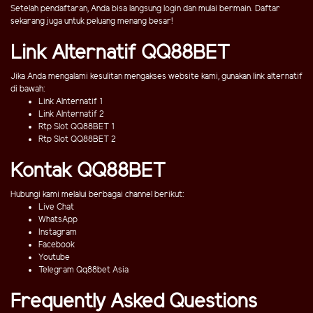
Setelah pendaftaran, Anda bisa langsung login dan mulai bermain. Daftar
sekarang juga untuk peluang menang besar!
Link Alternatif QQ88BET
Jika Anda mengalami kesulitan mengakses website kami, gunakan link alternatif
di bawah:
Link Alnternatif 1
Link Alnternatif 2
Rtp Slot QQ88BET 1
Rtp Slot QQ88BET 2
Kontak QQ88BET
Hubungi kami melalui berbagai channel berikut:
Live Chat
WhatsApp
Instagram
Facebook
Youtube
Telegram Qq88bet Asia
Frequently Asked Questions