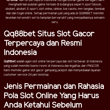
Terbesar
dan terpercaya di Indonesia. Dengan pilihan game beragam, kami
menghadirkan puluhan game terbaik di bidangnya seperti sportsbook,
sbobet, ubobet, E-sport, slot online, idnlive, live casino, mm tangkas, tembak
ikan dan togel online. Setiap permainan judi yang ada di QQ88BET memiliki
keunikan tersendiri serta tampilan bervariatif yang menjadikannya semakin
seru.
Qq88bet Situs Slot Gacor
Terpercaya dan Resmi
Indonesia
Qq88bet
adalah agen slot online terpercaya dan slot terbesar di Indonesia
yang sudah memiliki lisensi resmi di Indonesia dan legalitas dari PAGCOR.
Kami memiliki game slot gacor gampang jackpot dan menyediakan layanan
customer service 24 jam nonstop.
Jenis Permainan dan Rahasia
Pola Slot Online Yang Harus
Anda Ketahui Sebelum