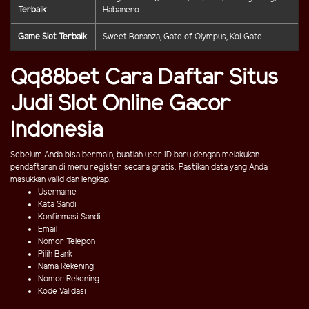
Terbaik
Habanero
Game Slot Terbaik
Sweet Bonanza, Gate of Olympus, Koi Gate
Qq88bet Cara Daftar Situs
Judi Slot Online Gacor
Indonesia
Sebelum Anda bisa bermain, buatlah user ID baru dengan melakukan
pendaftaran di menu register secara gratis. Pastikan data yang Anda
masukkan valid dan lengkap.
Username
Kata Sandi
Konfirmasi Sandi
Email
Nomor Telepon
Pilih Bank
Nama Rekening
Nomor Rekening
Kode Validasi