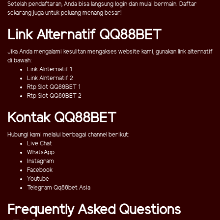
Setelah pendaftaran, Anda bisa langsung login dan mulai bermain. Daftar
sekarang juga untuk peluang menang besar!
Link Alternatif QQ88BET
Jika Anda mengalami kesulitan mengakses website kami, gunakan link alternatif
di bawah:
Link Alnternatif 1
Link Alnternatif 2
Rtp Slot QQ88BET 1
Rtp Slot QQ88BET 2
Kontak QQ88BET
Hubungi kami melalui berbagai channel berikut:
Live Chat
WhatsApp
Instagram
Facebook
Youtube
Telegram Qq88bet Asia
Frequently Asked Questions